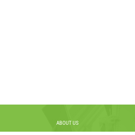
ABOUT US
Siekiame, kad mūsų moksleiviai ir studentai, kad ir kuo bebūtų,