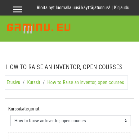
Siirry pääsisältöön
Aloita nyt luomalla uusi käyttäjätunnus!
|
Kirjaudu
Sivupaneeli
HOW TO RAISE AN INVENTOR, OPEN COURSES
Etusivu
Kurssit
How to Raise an Inventor, open courses
Kurssikategoriat: