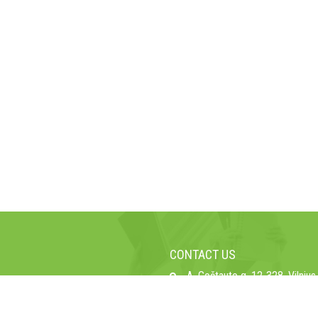
CONTACT US
A. Goštauto g. 12-328, Vilnius,
galėtų įgytomis žiniomis dirbti
Telefon: +370 6123 7700