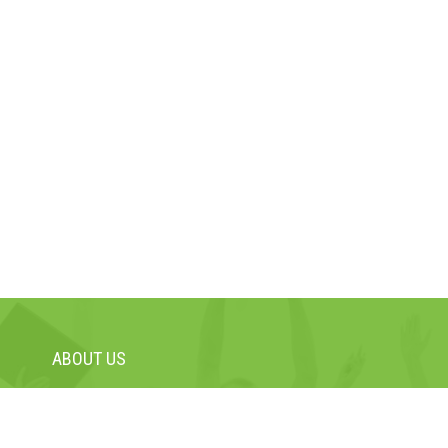
ABOUT US
Siekiame, kad mūsų moksleiviai ir studentai, kad ir kuo bebūtų, 
kelis kartus efektyviau.