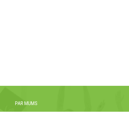
PAR MUMS
Siekiame, kad mūsų moksleiviai ir studentai, kad ir kuo bebūtų, 
kelis kartus efektyviau.