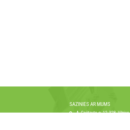
SAZINIES AR MUMS
A. Goštauto g. 12-328, Vilnius,
galėtų įgytomis žiniomis dirbti
Tālrunis: +370 6123 7700